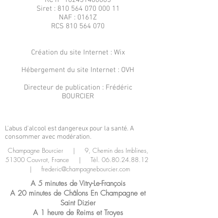
RC n°
162431480005
Siret :
810 564 070 000 11
NAF : 0161Z
RCS
810 564 070
Création du site Internet : Wix
Hébergement du site Internet : OVH
Directeur de publication : Frédéric
BOURCIER
L'abus d'alcool est dangereux pour la santé. A
consommer avec modération.
Champagne Bourcier | 9, Chemin des Imblines,
51300 Couvrot, France | Tél.
06.80.24.88.12
|
frederic@champagnebourcier.com
A 5 minutes de Vitry-Le-François
A 20 minutes de Châlons En Champagne et
Saint Dizier
A 1 heure de Reims et Troyes