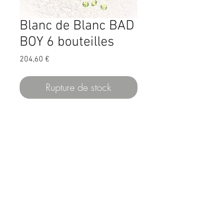
Blanc de Blanc BAD
BOY 6 bouteilles
Prix
204,60 €
Rupture de stock
Pour les fêtes nous
vous proposons le
carton de blanc de
blanc médaille d'or
édition BAD BOY ,
avec ses capsules
peintes à la main.