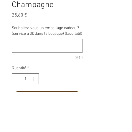
Champagne
Prix
25,60 €
Souhaitez-vous un emballage cadeau ?
(service à 3€ dans la boutique) (facultatif)
0/10
Quantité
*
Ajouter au panier
Le
Ratafia de
Champagne
naît de la
rencontre